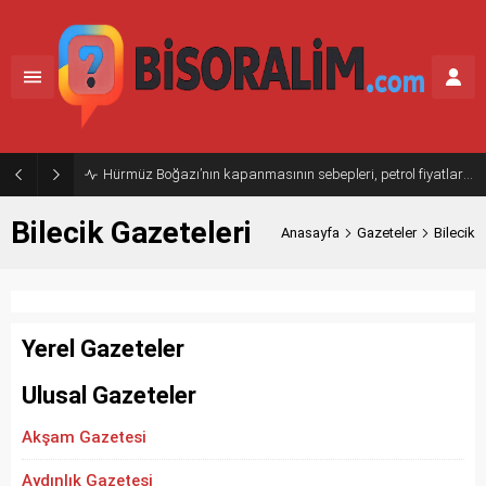
Hürmüz Boğazı’nın kapanmasının sebepleri, petrol fiyatlarına etkisi
Bilecik Gazeteleri
Anasayfa
Gazeteler
Bilecik
Yerel Gazeteler
Ulusal Gazeteler
Akşam Gazetesi
Aydınlık Gazetesi