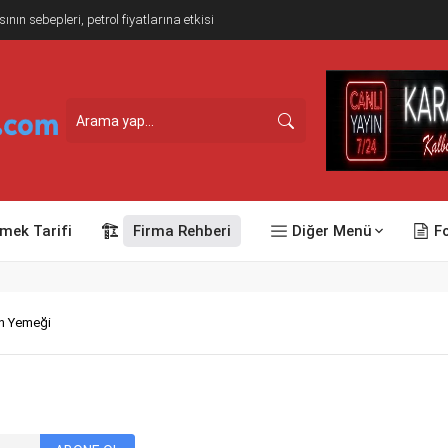
n sebepleri, petrol fiyatlarına etkisi
mek Tarifi
Firma Rehberi
Diğer Menü
F
can Yemeği