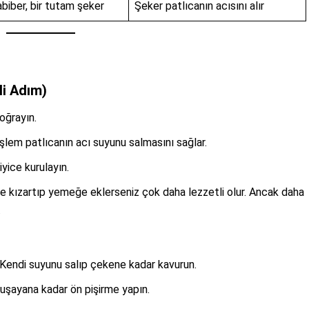
abiber, bir tutam şeker
Şeker patlıcanın acısını alır
li Adım)
doğrayın.
işlem patlıcanın acı suyunu salmasını sağlar.
iyice kurulayın.
e kızartıp yemeğe eklerseniz çok daha lezzetli olur. Ancak daha
.
. Kendi suyunu salıp çekene kadar kavurun.
muşayana kadar ön pişirme yapın.