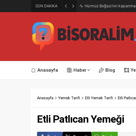
SON DAKİKA
Hürmüz Boğazı’nın kapanmasını
Anasayfa
Haber
Blog
Ye
Anasayfa
Yemek Tarifi
Etli Yemek Tarifi
Etli Patlı
Etli Patlıcan Yemeği