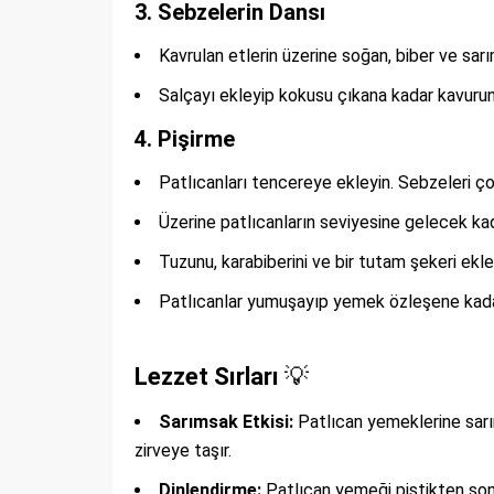
3. Sebzelerin Dansı
Kavrulan etlerin üzerine soğan, biber ve sar
Salçayı ekleyip kokusu çıkana kadar kavurun,
4. Pişirme
Patlıcanları tencereye ekleyin. Sebzeleri ç
Üzerine patlıcanların seviyesine gelecek kad
Tuzunu, karabiberini ve bir tutam şekeri ekle
Patlıcanlar yumuşayıp yemek özleşene kadar 
Lezzet Sırları
💡
Sarımsak Etkisi:
Patlıcan yemeklerine sarı
zirveye taşır.
Dinlendirme:
Patlıcan yemeği piştikten sonr