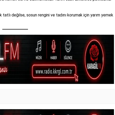
 tatlı değilse, sosun rengini ve tadını korumak için yarım yemek