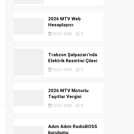
2026 MTV Web
Hesaplayıcı
02.01.2026
0
Trabzon Şalpazarı’nda
Elektrik Kesintisi Çilesi
Bitmiyor
02.01.2026
0
2026 MTV Motorlu
Taşıtlar Vergisi
02.01.2026
0
Adım Adım RadioBOSS
kurulumu