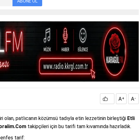
ABONE OL
A
A
+
-
 olan, patlıcanın közümsü tadıyla etin lezzetinin birleştiği
Etli
oralim.Com
takipçileri için bu tarifi tam kıvamında hazırladık.
enfes tarif: