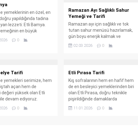
amya
Ramazan Ayı Sağlıklı Sahur
ze yemeklerinin en özel, en
Yemeği ve Tarifi
 doğru yapıldığında tadına
Ramazan ayı için sağlıklı ve tok
an lezzeti: Etli Bamya.
tutan sahur menüsü hazırlamak,
emeğinin en büyük
gün boyu enerjik kalmak ve
olan “salyalanma”
2026
0
susuzluk hissini azaltmak için çok
u tamamen ortadan
02.03.2026
0
önemli. İşte sana web’den ve
 lokum gibi etiyle
sosyal medyadan derlediğim bazı
m.Com için hazırladığımız
sağlıklı sahur menüsü önerileri ve
if: Gerekli Malzemeler
tarifler: Sağlıklı Sahur Menüsü
 Miktar Not Bamya 500
elye Tarifi
Etli Pırasa Tarifi
Önerileri Menü 1: Protein ve Lif
ze (küçük boy) veya
Ağırlıklı Klasik Sahur Menü 2:
muş Kuşbaşı Et 300...
ze yemekleri serimize, hem
Kış sofralarının hem en hafif hem
Yulaflı...
 iştah açan hem de
de en besleyici yemeklerinden biri
i değeri yüksek olan Etli
olan Etli Pırasa, doğru teknikle
ile devam ediyoruz.
pişirildiğinde damaklarda
m.Com takipçileri için
unutulmaz bir tat bırakır. Pırasanın
2026
0
11.01.2026
0
ğımız bu tarif, özellikle
kendine has tatlılığı ile etin lezzetin
nına en çok yakışan tencere
buluşturan bu tarif, Bisoralim.Com
inden biridir. İşte tam
takipçileri için özel olarak
a, sebzeleri dağılmayan
hazırlandı. Gerekli Malzemeler
lye yemeği tarifi: Gerekli
Malzeme Miktar Not Pırasa 1 kg