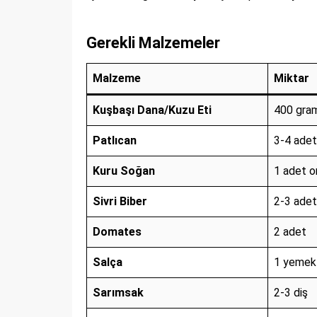
Gerekli Malzemeler
Malzeme
Miktar
Kuşbaşı Dana/Kuzu Eti
400 gra
Patlıcan
3-4 adet
Kuru Soğan
1 adet o
Sivri Biber
2-3 adet
Domates
2 adet
Salça
1 yemek 
Sarımsak
2-3 diş