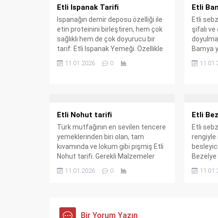
Etli Ispanak Tarifi
Etli B
Ispanağın demir deposu özelliği ile
Etli seb
etin proteinini birleştiren, hem çok
şifalı ve
sağlıklı hem de çok doyurucu bir
doyulmay
tarif: Etli Ispanak Yemeği. Özellikle
Bamya y
kış aylarında sofraların
korkusu 
11.01.2026
0
11.01.
vazgeçilmezi olan bu lezzeti
sorunun
Bisoralim.Com okuyucuları için en
kaldıran,
püf noktalı haliyle hazırladık. Gerekli
Bisorali
Malzemeler Malzeme Miktar Not
özel tar
Ispanak 1 kg İyice yıkanmış,
Malzeme
Etli Nohut tarifi
Etli Bez
doğranmış Kuşbaşı Et 250...
gram Ta
dondurul
Türk mutfağının en sevilen tencere
Etli seb
yemeklerinden biri olan, tam
rengiyle
kıvamında ve lokum gibi pişmiş Etli
besleyic
Nohut tarifi. Gerekli Malzemeler
Bezelye 
Malzeme Miktar Not Nohut 2 su
Bisorali
11.01.2026
0
11.01.
bardağı Geceden ıslatılmış Kuşbaşı
hazırladı
Et 300 – 400 gram Dana veya kuzu
pilav ya
Kuru Soğan 1 adet büyük boy
yemekler
Yemeklik doğranmış Domates
kıvamınd
Salçası 1 yemek kaşığı...
Bir Yorum Yazın
etli beze