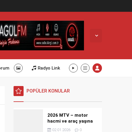
orum
Radyo Link
POPÜLER KONULAR
2026 MTV – motor
hacmi ve araç yaşına
göre detaylı tablo
02.01.2026
0