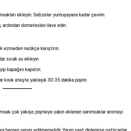
ımsakları ekleyin. Sebzeler yumuşayana kadar çevirin.
 ardından domatesleri ilave edin.
ok ezmeden nazikçe karıştırın.
ar sıcak su ekleyin.
yip kapağını kapatın.
kısık ateşte yaklaşık 30-35 dakika pişirin.
msak çok yakışır, pişmeye yakın eklenen sarımsaklar aromayı
a hemen servis edilmemelidir. Yarım saat dinlenirse patlıcanlar